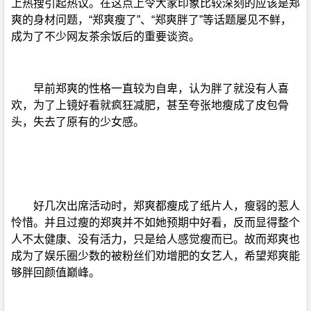
上热搜引起热议。在这点上令大家印象比较深刻的应该是郑
爽的身材问题，“郑爽瘦了”、“郑爽胖了”等话题屡见不鲜，
成为了不少网友茶余饭后的重要谈资。
早前郑爽的性格一直较为自卑，认为胖了就没有人喜
欢，为了上镜好看就疯狂减肥，甚至夸张地瘦成了皮包骨
头，失去了原有的少女感。
好几次出席活动时，郑爽都瘦成了纸片人，瘦弱的惹人
怜惜。并且过瘦的郑爽并不如她预期中好看，反而显得整个
人不太健康、没有活力，只是给人感觉瘦而已。故而郑爽也
成为了娱乐圈少数的被粉丝们劝增肥的女艺人，希望郑爽能
够胖回颜值巅峰。