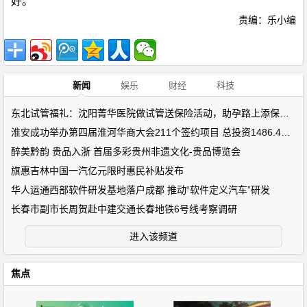
好。
责编：乐小编
新闻
娱乐
财经
科技
东北试管福礼：沈阳菁华医院做试管送保险活动，助孕路上添保障！
淮安成功举办第四届淮河华商大会211个签约项目 总投资1486.4亿元
醉美黔韵 贵品入浙 首届多彩贵州非遗文化-贵品博览会
旗惠吉林中国一汽亿元限时惠民补贴发布
华人运通西部软件研发基地落户成都 推动“软件定义汽车”研发
长春市副市长周贺赴中建交通长春地铁6号线考察调研
进入该频道
焦点