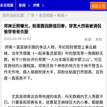
永吉视窗
新闻
详情
返回上页
您的当前位置：
广告
>
永吉视窗
>
新闻
>
郑爽近照曝光，脸蛋圆润颜值回春，穿宽大西装被调侃
偷穿爸爸衣服
2020-03-28 10:02
来源： 未知
郑爽一直是娱乐圈的争议人物，年纪轻轻便登上事业巅
峰。当年凭借着《一起来看流星雨》中的楚雨荨一角圈粉无
数，有不少粉丝评价郑爽“一人分走娱乐圈半壁江山”，可见
其曾经的火爆程度。郑爽还有个神奇的地方在于她不管怎么
作天作地、路人缘被败掉大半，其粉丝粘度仍然很高，且热
度一直居高不下。
尤其是郑爽这自带热搜的体质，叫无数圈内艺人羡慕不
已。只要是和郑爽有关，就算是芝麻绿豆大的小事，都能飘